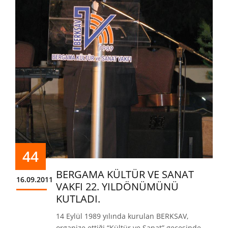
44
BERGAMA KÜLTÜR VE SANAT
16.09.2011
VAKFI 22. YILDÖNÜMÜNÜ
KUTLADI.
14 Eylül 1989 yılında kurulan BERKSAV,
organize ettiği “Kültür ve Sanat” gecesinde