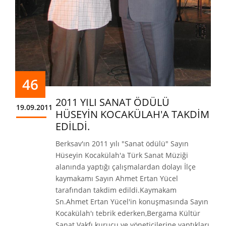
46
2011 YILI SANAT ÖDÜLÜ
19.09.2011
HÜSEYİN KOCAKÜLAH'A TAKDİM
EDİLDİ.
Berksav'ın 2011 yılı "Sanat ödülü" Sayın
Hüseyin Kocakülah'a Türk Sanat Müziği
alanında yaptığı çalışmalardan dolayı İlçe
kaymakamı Sayın Ahmet Ertan Yücel
tarafından takdim edildi.Kaymakam
Sn.Ahmet Ertan Yücel'in konuşmasında Sayın
Kocakülah'ı tebrik ederken,Bergama Kültür
Sanat Vakfı kurucu ve yöneticilerine yaptıkları