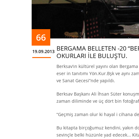
66
BERGAMA BELLETEN -20 “BE
19.09.2013
OKURLARI İLE BULUŞTU.
Berksav’ın kültürel yayını olan Bergama 
eser in tanıtımı Yön.Kur.Bşk ve aynı zam
ve Sanat Gecesi”nde yapıldı.
Berksav Başkanı Ali İhsan Süter konuşmas
zaman diliminde ve üç dört bin fotoğra
“Geçmiş zaman olur ki hayal i cihana d
Bu kitapta birçoğumuz kendini, yakın d
sevinçle belki hüzünle yad edecek... Kit