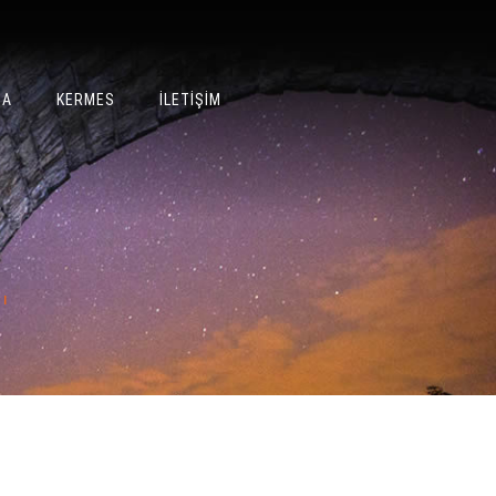
MA
KERMES
İLETIŞIM
ı