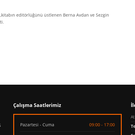
 ,kitabın editörlüğünü üstlenen Berna Avdan ve Sezgin
ti.
Çalışma Saatlerimiz
İl
At
Pazartesi - Cuma
09:00 - 17:00
Ş
T