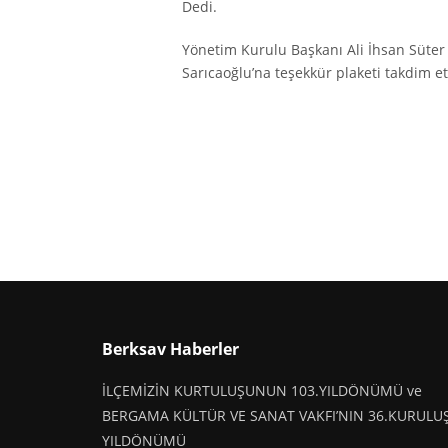
Dedi.
Yönetim Kurulu Başkanı Ali İhsan Süter
Sarıcaoğlu’na teşekkür plaketi takdim et
Berksav Haberler
İLÇEMİZİN KURTULUŞUNUN 103.YILDÖNÜMÜ ve
BERGAMA KÜLTÜR VE SANAT VAKFI’NIN 36.KURULU
YILDÖNÜMÜ