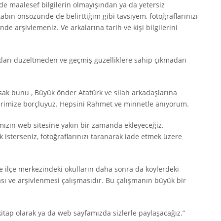
de maalesef bilgilerin olmayışından ya da yetersiz
bın önsözünde de belirttiğim gibi tavsiyem, fotoğraflarınızı
nde arşivlemeniz. Ve arkalarına tarih ve kişi bilgilerini
kları düzeltmeden ve geçmiş güzelliklere sahip çıkmadan
rsak bunu , Büyük önder Atatürk ve silah arkadaşlarına
klerimize borçluyuz. Hepsini Rahmet ve minnetle anıyorum.
mızın web sitesine yakın bir zamanda ekleyeceğiz.
k isterseniz, fotoğraflarınızı taranarak iade etmek üzere
kle ilçe merkezindeki okulların daha sonra da köylerdeki
sı ve arşivlenmesi çalışmasıdır. Bu çalışmanın büyük bir
tap olarak ya da web sayfamızda sizlerle paylaşacağız.”