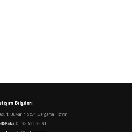
etişim Bilgileri
atürk Bulvarı No :54 ,Bergama - İzmir
el&Faks:
0 232 631 35 91