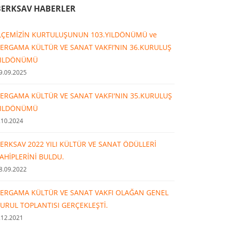
BERKSAV HABERLER
LÇEMİZİN KURTULUŞUNUN 103.YILDÖNÜMÜ ve
ERGAMA KÜLTÜR VE SANAT VAKFI’NIN 36.KURULUŞ
YILDÖNÜMÜ
9.09.2025
ERGAMA KÜLTÜR VE SANAT VAKFI'NIN 35.KURULUŞ
YILDÖNÜMÜ
.10.2024
ERKSAV 2022 YILI KÜLTÜR VE SANAT ÖDÜLLERİ
AHİPLERİNİ BULDU.
8.09.2022
ERGAMA KÜLTÜR VE SANAT VAKFI OLAĞAN GENEL
URUL TOPLANTISI GERÇEKLEŞTİ.
.12.2021