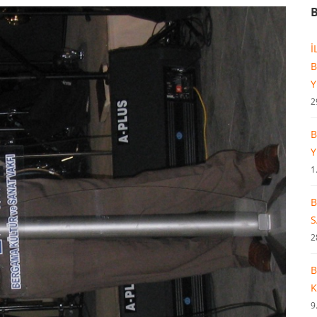
İ
B
2
B
1
B
S
2
B
K
9