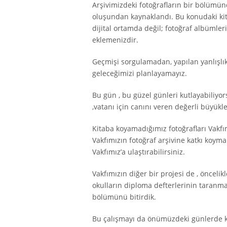
Arşivimizdeki fotoğrafların bir bölümün
oluşundan kaynaklandı. Bu konudaki kita
dijital ortamda değil; fotoğraf albümleri
eklemenizdir.
Geçmişi sorgulamadan, yapılan yanlışlı
geleceğimizi planlayamayız.
Bu gün , bu güzel günleri kutlayabiliyo
,vatanı için canını veren değerli büyü
Kitaba koyamadığımız fotoğrafları Vakfı
Vakfımızın fotoğraf arşivine katkı koyma
Vakfımız’a ulaştırabilirsiniz.
Vakfımızın diğer bir projesi de , önceli
okulların diploma defterlerinin taranma
bölümünü bitirdik.
Bu çalışmayı da önümüzdeki günlerde ki