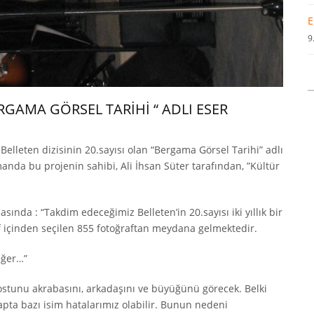
E
9
RGAMA GÖRSEL TARİHİ “ ADLI ESER
Belleten dizisinin 20.sayısı olan “Bergama Görsel Tarihi” adlı
anda bu projenin sahibi, Ali İhsan Süter tarafından, ”Kültür
ında : “Takdim edeceğimiz Belleten’in 20.sayısı iki yıllık bir
f içinden seçilen 855 fotoğraftan meydana gelmektedir.
eğer…”
ostunu akrabasını, arkadaşını ve büyüğünü görecek. Belki
apta bazı isim hatalarımız olabilir. Bunun nedeni